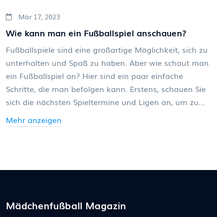
Mär 17, 2023
Wie kann man ein Fußballspiel anschauen?
Fußballspiele sind eine großartige Möglichkeit, sich zu
unterhalten und Spaß zu haben. Aber wie schaut man
ein Fußballspiel an? Hier sind ein paar einfache
Schritte, die man befolgen kann. Erstens, schauen Sie
sich die nächsten Spieltermine und Ligen an, um zu
sehen, wo Sie ein Fußballspiel anschauen können.
Mehr anzeigen
Zweitens, entscheiden Sie sich für eine
Beobachtungsmethode. Sie können ein Fußballspiel
live im Stadion, im Fernsehen oder online verfolgen.
Drittens, wählen Sie Ihre bevorzugte Plattform aus, um
das Spiel zu verfolgen. Und schließlich, genießen Sie
das Spiel und die Atmosphäre, die ein Fußballspiel
Mädchenfußball Magazin
bietet! Mit diesen einfachen Schritten können Sie ein