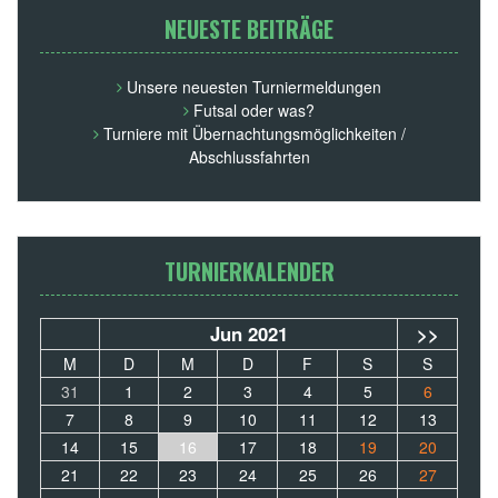
NEUESTE BEITRÄGE
Unsere neuesten Turniermeldungen
Futsal oder was?
Turniere mit Übernachtungsmöglichkeiten /
Abschlussfahrten
TURNIERKALENDER
Jun 2021
>>
M
D
M
D
F
S
S
31
1
2
3
4
5
6
7
8
9
10
11
12
13
14
15
16
17
18
19
20
21
22
23
24
25
26
27