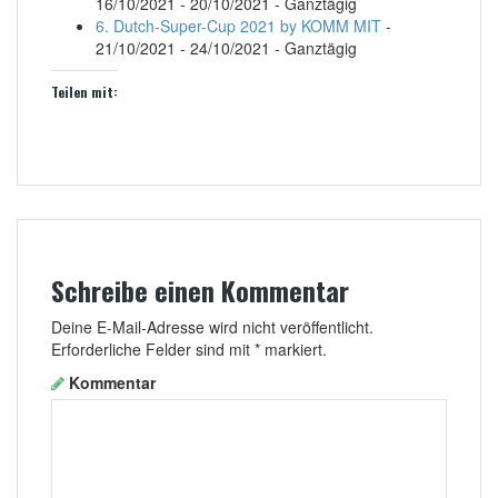
16/10/2021 - 20/10/2021 - Ganztägig
6. Dutch-Super-Cup 2021 by KOMM MIT
-
21/10/2021 - 24/10/2021 - Ganztägig
Teilen mit:
Klick,
Klick,
um
um
auf
über
Facebook
Twitter
zu
zu
teilen
teilen
(Wird
(Wird
Schreibe einen Kommentar
in
in
neuem
neuem
Deine E-Mail-Adresse wird nicht veröffentlicht.
Fenster
Fenster
Erforderliche Felder sind mit
*
markiert.
geöffnet)
geöffnet)
Kommentar