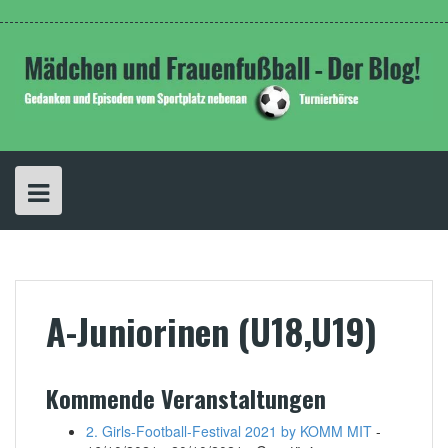
Skip
Unsere
Folge
to
Facebook
unserem
Seite
Twitter
content
Account
A-Juniorinen (U18,U19)
Kommende Veranstaltungen
2. Girls-Football-Festival 2021 by KOMM MIT
-