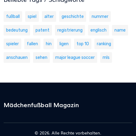
fußball
spiel
alter
geschichte
nummer
bedeutung
patent
registrierung
englisch
name
spieler
fallen
hin
ligen
top 10
ranking
anschauen
sehen
major league soccer
mls
Mädchenfußball Magazin
© 2026. Alle Rechte vorbehalten.